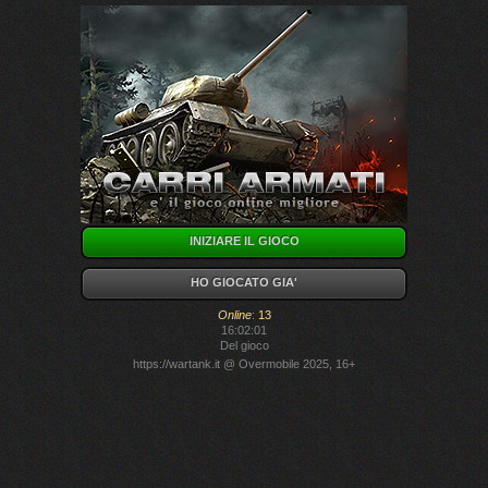
INIZIARE IL GIOCO
HO GIOCATO GIA'
Online
:
13
16:02:01
Del gioco
https://wartank.it
@ Overmobile 2025, 16+