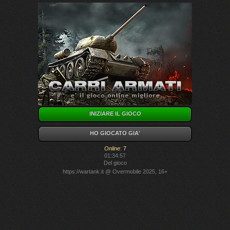
INIZIARE IL GIOCO
HO GIOCATO GIA'
Online
:
7
01:34:57
Del gioco
https://wartank.it
@ Overmobile 2025, 16+