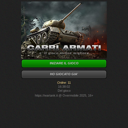
INIZIARE IL GIOCO
HO GIOCATO GIA'
Online
:
11
16:38:02
Del gioco
https://wartank.it
@ Overmobile 2025, 16+